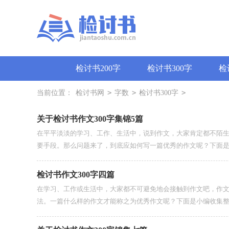
检讨书200字
检讨书300字
检
>
>
>
当前位置：
检讨书网
字数
检讨书300字
关于检讨书作文300字集锦5篇
在平平淡淡的学习、工作、生活中，说到作文，大家肯定都不陌
要手段。那么问题来了，到底应如何写一篇优秀的作文呢？下面是小
检讨书作文300字四篇
在学习、工作或生活中，大家都不可避免地会接触到作文吧，作
法。一篇什么样的作文才能称之为优秀作文呢？下面是小编收集整理的