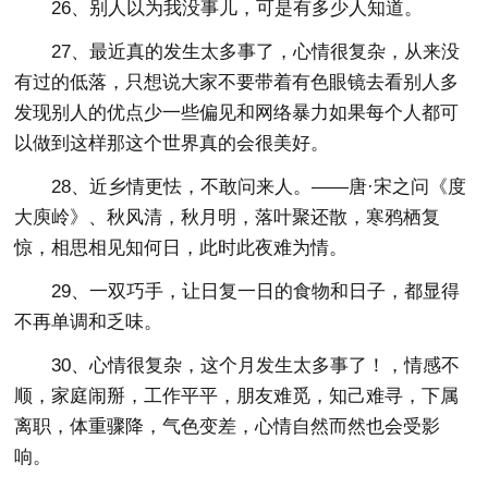
26、别人以为我没事儿，可是有多少人知道。
27、最近真的发生太多事了，心情很复杂，从来没
有过的低落，只想说大家不要带着有色眼镜去看别人多
发现别人的优点少一些偏见和网络暴力如果每个人都可
以做到这样那这个世界真的会很美好。
28、近乡情更怯，不敢问来人。——唐·宋之问《度
大庾岭》、秋风清，秋月明，落叶聚还散，寒鸦栖复
惊，相思相见知何日，此时此夜难为情。
29、一双巧手，让日复一日的食物和日子，都显得
不再单调和乏味。
30、心情很复杂，这个月发生太多事了！，情感不
顺，家庭闹掰，工作平平，朋友难觅，知己难寻，下属
离职，体重骤降，气色变差，心情自然而然也会受影
响。