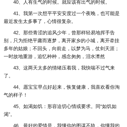
40、人有生气的时候。就应该有出气的时候。
41、我第一次想平平安安度过一个夜晚，也可能是
最近发生太多事了，心情很复杂。
42、那些青涩的追风少年，曾那样轻易地挥手告
别，只为拒绝平庸而逐梦，离开家乡的小城，离开牵挂
多年的姑娘；不回头，向前走，以梦为马，仗剑天涯；
一时故地重游，追忆种种，感念匆匆，泪水潸然
43、这两天太多的情绪压着我，我快喘不过气来
了。
44、愿宝宝早点好起来，恢复健康，我喜欢看你淘
气的样子！
45、如渴如饥：形容迫切心情或要求。同“如饥如
渴”。
46、最好的爱情是，我懂你的图谋不轨，你懂我的