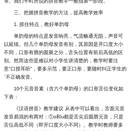
等。我们平时所说的拼音教学一般指第一阶段。
三、把握拼音教学的方法，提高教学效率
1. 抓住特点，教好单韵母
单韵母的特点是发音响亮，气流畅通无阻，声音可
以延续。但几个单韵母发音有别，其原因是开口度大小
不同，口形有唇的圆展之分，舌头位置有前后高低的区
别。然而这些是难以对小学生讲清楚的，教学时要注
意“口授耳听”，要多示范，要正口形，要随时纠正学生的
`不正确发音。
10个元音音素（含六个单韵母）的口形舌位变化如
下表：
《汉语拼音》教学建议 从表中可以看出，舌面元音
发音易混的有两对：①o和u都是舌尖后圆唇元音，只是
舌位高低不同（即开口度大小不同）。教学时教师要多