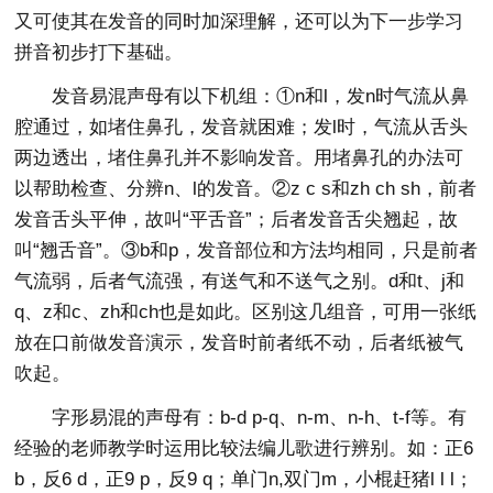
又可使其在发音的同时加深理解，还可以为下一步学习
拼音初步打下基础。
发音易混声母有以下机组：①n和l，发n时气流从鼻
腔通过，如堵住鼻孔，发音就困难；发l时，气流从舌头
两边透出，堵住鼻孔并不影响发音。用堵鼻孔的办法可
以帮助检查、分辨n、l的发音。②z c s和zh ch sh，前者
发音舌头平伸，故叫“平舌音”；后者发音舌尖翘起，故
叫“翘舌音”。③b和p，发音部位和方法均相同，只是前者
气流弱，后者气流强，有送气和不送气之别。d和t、j和
q、z和c、zh和ch也是如此。区别这几组音，可用一张纸
放在口前做发音演示，发音时前者纸不动，后者纸被气
吹起。
字形易混的声母有：b-d p-q、n-m、n-h、t-f等。有
经验的老师教学时运用比较法编儿歌进行辨别。如：正6
b，反6 d，正9 p，反9 q；单门n,双门m，小棍赶猪l l l；