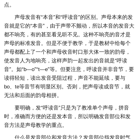
点。
声母发音有“本音”和“呼读音”的区别。声母本来的发
音就是它的“本音”，由于声带不颤动，所以本音的发音大
都不响亮，有的甚至看见听不见。这种不响亮的音才是
声母的标准发音。但是不便于教学，于是教材中给每个
声母都配上了一个和声母收音时口形大体一致的韵母，
使发音人为地响亮，这样声韵一起发出的音就是“呼读
音”。如“b—o”“t—e”等。但要注意，呼读音并非音节，要
读得轻短，读出发音受阻过程，声音不能延续，要与
bo、te等音节有明显区别。否则，把声母读成音节，就
无法和后面的韵母相拼。
要明确，发“呼读音”只是为了教准单个声母，拼音
时，准确而方便的还是发本音，所以明确发音部位和发
音方法是声母教学的重点。
什么是发音部位和发音方法？发音部位指发音时气