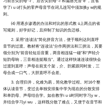
习前舌尖韵母“-i”、后舌尖韵母“-i”和扁唇元音“ê”，且省
学了i u ü打头的零声母音节在词儿连写中须加换y w的规
则。
⑷ 用逐步渗透的办法和对比的形式教 ü上两点的省
写规则，好学好记，且抑制了知识的负迁移。
2. 采用“连读法”简化拼音方法，便于顺利达到直呼
音节的过渡。教材将“连读法”分作两拼法和三拼法，其要
领分别为“前音轻短后音重，两音相连猛一碰”和“声轻介
短韵母响，三音相连挺顺当”。通过这样快速连读很快会
过渡到直呼：声母在前支个架，介、韵紧跟同时发，三
母合成一口气，大胆直呼不会差。
3. 合理归并，化难为易，简化教学过程。对16个整
体认读音节，变过去单独安排集中学为现在的分散安排
和单韵母、声母结合学。如在教学i u ü时同时学习y w，
并结合学习yi wu ，这样既分散了难点，又便于在音节和