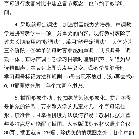
字母进行发音对比中建立音节概念，也节约了教学时
间。
4. 采取韵母定调法，加速拼音能力的培养。声调教
学是拼音教学中一项十分重要的内容。现行教材废除了
过去长期沿用的“数调法”，采用“韵母定调法”。大体分为
三个阶段：①学单韵母时要求感知声调，认识调号，调
韵一体，直呼声调；②学习拼读时理解四声，知道如果
读错四声，在表达上即会发生义变。③教学复韵母时，
学习调号标记方法和规则：ɑ母出现不放过，没ɑ再去找e
o,i u都有标在后，单个元音不用说。
5. 插图形象生动，使抽象的知识形象化。拼音字母
是抽象的符号，要求刚入学的儿童对几十个字母记住
形，读准音，且掌握拼读方法谈何容易！教材根据儿童
年龄特点尽可能配了插图。人教版课标教材汉语拼音仅
36页，插图就有129幅，除优美的情境图之外，各个声韵