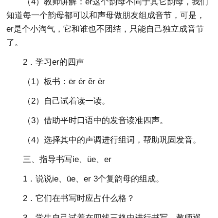
（4）教师讲解：er这个韵母不同于其它韵母，我们
知道每一个韵母都可以和声母做朋友组成音节，可是，
er是个小淘气，它和谁也不团结，只能自己独立成音节
了。
2．学习er的四声
（1）板书：ēr ér ěr èr
（2）自己试着读一读。
（3）借助平时口语中的发音读准四声。
（4）选择其中的声调进行组词，帮助巩固发音。
三、指导书写ie、üe、er
1．说说ie、üe、er 3个复韵母的组成。
2．它们在书写时应占什么格？
3．学生自己试着在四线三格中进行书写，教师巡