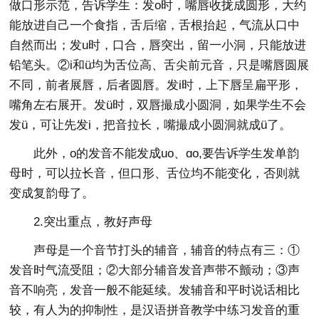
做口形示范，告诉学生：发o时，嘴唇收拢成圆形，大约
能放进自己一个食指，舌后缩，舌根抬起，气流从口中
自然而出；发u时，口合，唇突出，留一小洞，只能放进
铅笔头。②i和ü均为舌位高、舌尖前元音，只是嘴唇圆展
不同，前者展唇，后者圆唇。发i时，上下唇呈扁平形，
嘴角左右展开。发ü时，双唇撮成小圆洞，如果学生不会
发ü，可让先发i，把音拉长，嘴撮成小圆洞就成ü了。
此外，o的发音不能发成uo、ɑo,要告诉学生发单韵
母时，可以拉长音，但口形、舌位均不能变化，否则就
变成复韵母了。
2.突出重点，教好声母
声母是一个音节打头的辅音，辅音的特点有三：①
发音时气流受阻；②大部分辅音发音声带不颤动；③声
音不响亮，发音一般不能延续。发辅音和平时说话相比
较，有人为的抑制性，是汉语拼音教学中练习发音的重