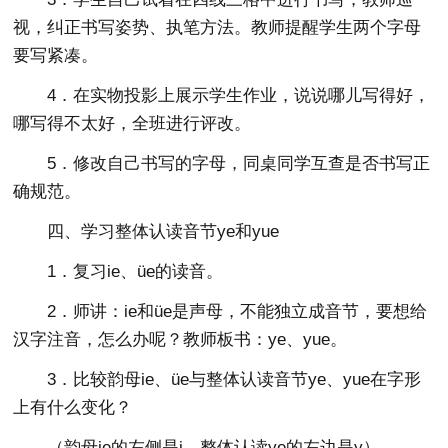
视，纠正书写姿势、执笔方法。教师提醒学生两个字母
要写紧凑。
4．在实物投影上展示学生作业，说说哪儿写得好，
哪写得不太好，全班进行评改。
5．修改自己书写的字母，同桌同学互查是否书写正
确规范。
四、学习整体认读音节ye和yue
1．复习ie、üe的读音。
2．师讲：ie和üe是声母，不能独立成音节，要想给
汉字注音，怎么办呢？教师板书：ye、yue。
3．比较韵母ie、üe与整体认读音节ye、yue在字形
上有什么变化？
（韵母ie的左侧是i，整体认读ye的左边是y）