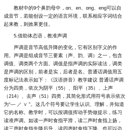
教材中的9个鼻韵母中，ɑn、en、ɑnɡ、enɡ可以自
成音节，若能创设一定的语言环境，联系相应字词结合
起来教，则效果更佳。
5.借助体态语，教准声调
声调是音节高低升降的变化，它有区别字义的作
用。声调是组成音节三要素（声、韵、调）之一，包含
调值、调类两个方面。调值是指声调的实际读法，调类
是声调的区别，前者是实，后者是名。普通话调值用五
度标记法表示如下：《汉语拼音》教学建议 普通话声调
分为四类，依次为阴平（55）、阳平（35）、上声
（214）、去声（51）四类，其简化形式用符号表示依次
为“— ／ ∨ ”。这几个符号要让学生认识、理解，并知道
它的名称。教学时，可以按调值挥动手势做提示，练习
读准声调。如读一声时食指平滑，读二声时食指上扬，
读三声时食指先降后升，读四声时食指下降。也可以边