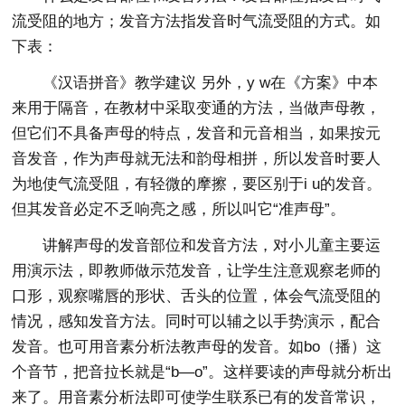
流受阻的地方；发音方法指发音时气流受阻的方式。如
下表：
《汉语拼音》教学建议 另外，y w在《方案》中本
来用于隔音，在教材中采取变通的方法，当做声母教，
但它们不具备声母的特点，发音和元音相当，如果按元
音发音，作为声母就无法和韵母相拼，所以发音时要人
为地使气流受阻，有轻微的摩擦，要区别于i u的发音。
但其发音必定不乏响亮之感，所以叫它“准声母”。
讲解声母的发音部位和发音方法，对小儿童主要运
用演示法，即教师做示范发音，让学生注意观察老师的
口形，观察嘴唇的形状、舌头的位置，体会气流受阻的
情况，感知发音方法。同时可以辅之以手势演示，配合
发音。也可用音素分析法教声母的发音。如bo（播）这
个音节，把音拉长就是“b—o”。这样要读的声母就分析出
来了。用音素分析法即可使学生联系已有的发音常识，