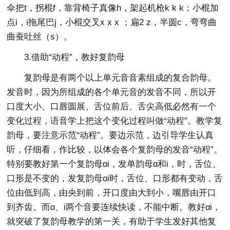
伞把t，拐棍f，靠背椅子真像h，架起机枪k k k；小棍加
点i，i拖尾巴j，小棍交叉x x x ；扁2 z，半圆c，弯弯曲
曲蚕吐丝（s）。
3.借助“动程”，教好复韵母
复韵母是有两个以上单元音音素组成的复合韵母。
发音时，因为所组成的各个单元音的发音不同，所以开
口度大小、口唇圆展、舌位前后、舌尖高低必然有一个
变化过程，语音学上把这个变化过程叫做“动程”。教学复
韵母，要注意示范“动程”。要边示范，边引导学生认真
听，仔细看，作比较，以体会各个复韵母的发音“动程”。
特别要教好第一个复韵母ɑi，发单韵母ɑ和i，时，舌位、
口形是不变的，发复韵母ɑi时，舌位、口形都有变动，舌
位由低到高，由央到前，开口度由大到小，嘴唇由开口
到齐齿。而ɑ、i两个音要连续快读，不能中断。教好ɑi，
就突破了复韵母教学的第一关，有助于学生发好其他复