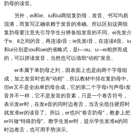
韵母的读音。
另外，ei和ie、iu和ui两组复韵母，发音、书写均易
混淆，而复写正确依赖于发音的准确。所以区别这两组
复韵母要注意先引导学生分辨各组发音的不同。ei先发介
于e、ê之间的音，再连读i音；ie先发i音，在连读ê音。iu
和ui分别是iou和uei的省略式，是i—ou、u—ei相拼而成
的，可以拼读发音，当然也可以借助“动程”发音。
er本属于单韵母之列，因表面上也是由两个字母组
成，加之发音时也有“动程”，所以教材中排在复韵母中。
但er又不是全由单韵母合成，它的第二个字母r与声母r发
音并不一样，它不是发音的音素，只是一个卷舌符号，
表示发er时，在发e音的同时边卷舌，当舌尖抵住硬腭时
就发准er的读音了。所以，er也叫“卷舌韵母”，教参上把
er叫做“特殊韵母”。教学生发er时，提示学生发准e的同
时边卷舌，也可用手势演示。