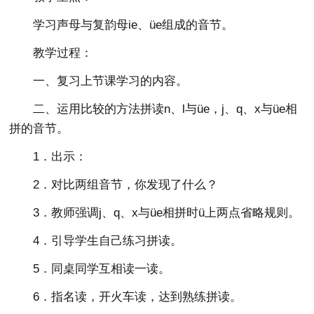
学习声母与复韵母ie、üe组成的音节。
教学过程：
一、复习上节课学习的内容。
二、运用比较的方法拼读n、l与üe，j、q、x与üe相
拼的音节。
1．出示：
2．对比两组音节，你发现了什么？
3．教师强调j、q、x与üe相拼时ü上两点省略规则。
4．引导学生自己练习拼读。
5．同桌同学互相读一读。
6．指名读，开火车读，达到熟练拼读。