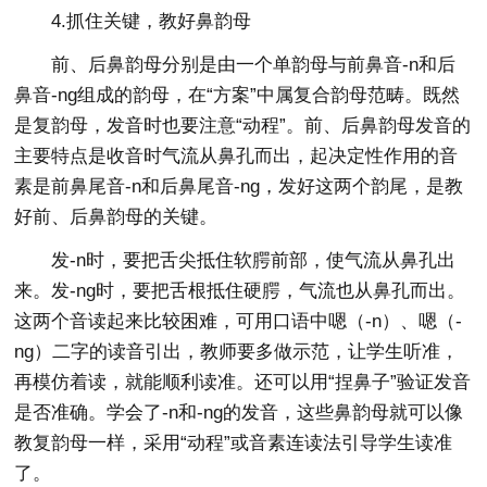
4.抓住关键，教好鼻韵母
前、后鼻韵母分别是由一个单韵母与前鼻音-n和后
鼻音-nɡ组成的韵母，在“方案”中属复合韵母范畴。既然
是复韵母，发音时也要注意“动程”。前、后鼻韵母发音的
主要特点是收音时气流从鼻孔而出，起决定性作用的音
素是前鼻尾音-n和后鼻尾音-nɡ，发好这两个韵尾，是教
好前、后鼻韵母的关键。
发-n时，要把舌尖抵住软腭前部，使气流从鼻孔出
来。发-nɡ时，要把舌根抵住硬腭，气流也从鼻孔而出。
这两个音读起来比较困难，可用口语中嗯（-n）、嗯（-
nɡ）二字的读音引出，教师要多做示范，让学生听准，
再模仿着读，就能顺利读准。还可以用“捏鼻子”验证发音
是否准确。学会了-n和-nɡ的发音，这些鼻韵母就可以像
教复韵母一样，采用“动程”或音素连读法引导学生读准
了。