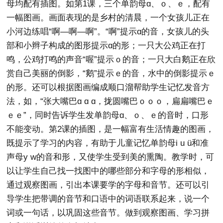
母均配有插图。如第1课，三个单韵母ɑ、ｏ、ｅ，配有
一幅图画。画面表现的是乡村的清晨，一个女孩儿正在
小河边练唱“啊—啊—啊”。“啊”提示ɑ的音，女孩儿的头
部和小辫子构成的图形提示ɑ的形；一只大公鸡正在打
鸣，公鸡打鸣的声音“喔”提示ｏ的音；一只大白鹅正在欣
赏自己美丽的倒影，“鹅”提示ｅ的音，水中的倒影提示ｅ
的形。还可以根据图画编成顺口溜帮助学生记忆发音方
法，如，“张大嘴巴ɑ ɑ ɑ，拢圆嘴巴ｏｏｏ，扁扁嘴巴ｅ
ｅｅ”，同时告诉学生发单韵母ɑ、ｏ、ｅ的音时，口形
不能变动。第2课的插图，是一幅富有生活情趣的图画，
既提示了学习的内容，有助于儿童记忆单韵母i u ü和准
声母y w的音和形，又使学生受到美的熏陶。教学时，可
以让学生自己找一找图中的哪些部分和字母的形相似，
通过观察图画，引出本课要学的字母和音节。还可以引
导学生把带调的音节和口语中的词语联系起来，说一个
词或一句话，以巩固这些音节。做到观察图画、学习拼