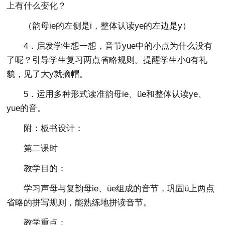
上有什么变化？
（韵母ie的左侧是i，整体认读ye的左边是y）
4．启发学生想一想，音节yue中的小点为什么没有
了呢？引导学生复习两点省略规则。提醒学生小ü有礼
貌，见了大y就摘帽。
5．运用多种形式读准韵母ie、üe和整体认读ye、
yue的音。
附：板书设计：
第二课时
教学目的：
学习声母与复韵母ie、üe组成的音节，巩固ü上两点
省略的拼写规则，能熟练地拼读音节。
教学重点：