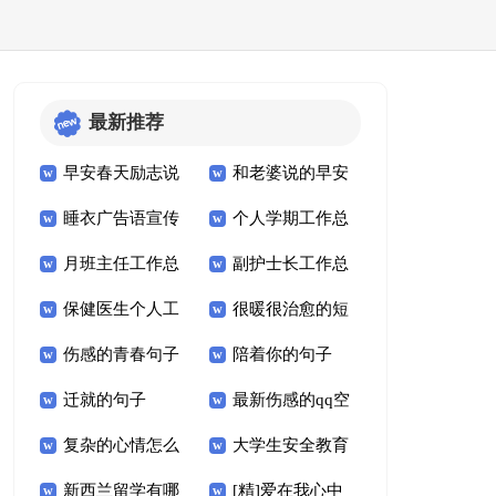
最新推荐
早安春天励志说
和老婆说的早安
睡衣广告语宣传
个人学期工作总
说20条
心语200句
月班主任工作总
副护士长工作总
语文案16条
结8篇
保健医生个人工
很暖很治愈的短
结模板13篇
结十三篇
伤感的青春句子
陪着你的句子
作总结简短6篇
句无关爱情必备
迁就的句子
最新伤感的qq空
92句
复杂的心情怎么
大学生安全教育
间说说(通用27句)
新西兰留学有哪
[精]爱在我心中
写文案句子46句
心得体会（精选8