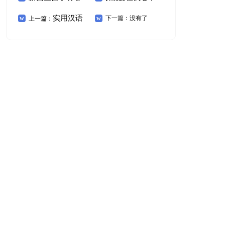
实用汉语
些热门专业可以推
演讲稿精选
下一篇：没有了
上一篇：
教案模板六篇